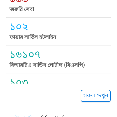
জরুরি সেবা
১০২
ফায়ার সার্ভিস হটলাইন
১৬১০৭
বিআরটিএ সার্ভিস পোর্টাল (বিএসপি)
১০৩
সুপ্রীম কোর্ট হেল্পলাইন
সকল দেখুন
১০৯