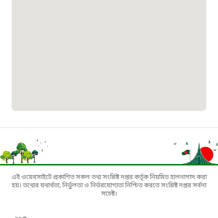
১৬১৭১
বাংলাদেশ মুক্তিযোদ্ধা কল্যাণ ট্রাস্ট
১৬১৩৫
প্রবাসী কল সেন্টার
১৬৫৭৫
ই-জিপি ইমার্জেন্সি হটলাইন
১০০
এই ওয়েবসাইটে প্রকাশিত সকল তথ্য সংশ্লিষ্ট দপ্তর কর্তৃক নিয়মিত হালনাগাদ করা
হয়। তথ্যের যথার্থতা, নির্ভুলতা ও নির্ভরযোগ্যতা নিশ্চিত করতে সংশ্লিষ্ট দপ্তর সর্বদা
সচেষ্ট।
বাংলাদেশ টেলিযোগাযোগ সেবা সংক্রান্ত
হটলাইন